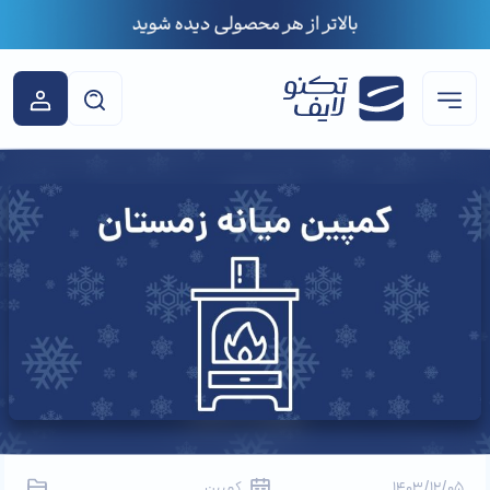
1403/12/05
کمپین