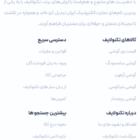
با ذهنیـــت‌ های متنوع و هم‌راستا با ارزش‌های برند، تکنولایف را به یکی از
برترین نام‌های تجارت الکترونیک ایران تبدیل کرده‌اند و همواره در تلاشند
تا تجربه‌ای متمایز و حرفه‌ای برای مشتریان فراهم آورند.
کالاهای تکنولایف
دسترسی سریع
قیمت روز گوشی
قوانین و مقررات
گوشی سامسونگ
ورود به پنل فروشندگان
گوشی آیفون
مرجوعی کالا
گوشی شیائومی
از زبان سلر های تکنولایف
گوشی پرچمدار
کمپین‌ها
درباره تکنولایف
بیشترین جستجو ها
اهداف و تعهد های ما
نحوه درج کالا
سرگذشت تکنولایف
بای‌باکس تکنولایف