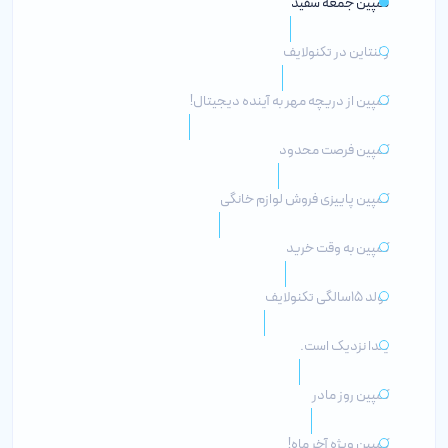
کمپین جمعه سفید
ولنتاین در تکنولایف
کمپین از دریچه مهر به آینده دیجیتال!
کمپین فرصت محدود
کمپین پاییزی فروش لوازم خانگی
کمپین به وقت خرید
تولد ۱۵سالگی تکنولایف
یلدا نزدیک است.
کمپین روز مادر
کمپین ویژه آخر ماه!