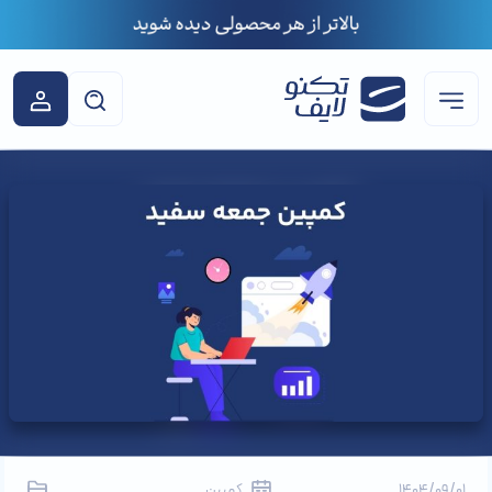
1404/09/01
کمپین