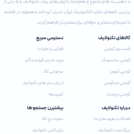
با ذهنیـــت‌ های متنوع و هم‌راستا با ارزش‌های برند، تکنولایف را به یکی از
برترین نام‌های تجارت الکترونیک ایران تبدیل کرده‌اند و همواره در تلاشند
تا تجربه‌ای متمایز و حرفه‌ای برای مشتریان فراهم آورند.
کالاهای تکنولایف
دسترسی سریع
قیمت روز گوشی
قوانین و مقررات
گوشی سامسونگ
ورود به پنل فروشندگان
گوشی آیفون
مرجوعی کالا
گوشی شیائومی
از زبان سلر های تکنولایف
گوشی پرچمدار
کمپین‌ها
درباره تکنولایف
بیشترین جستجو ها
اهداف و تعهد های ما
نحوه درج کالا
سرگذشت تکنولایف
بای‌باکس تکنولایف