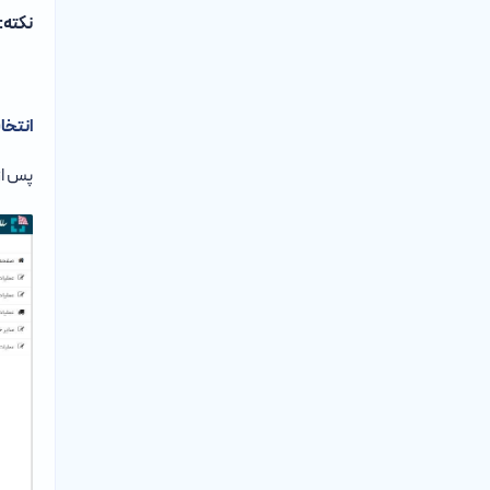
نکته:
انتخا
پس از