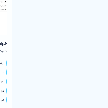
۲.
وار
جهت ث
ابتد
سپ
در 
در 
در ا