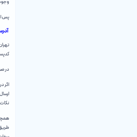
وجود 
پس از
آدرس
تهران
کدپستی: ۱۱
در صو
اگر در
ارسال
نکات 
همچنی
طریق
سفارش