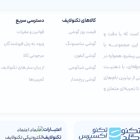
کالاهای تکنولایف
دسترسی سریع
قیمت روز گوشی
قوانین و مقررات
است که با دقت و
گوشی سامسونگ
ورود به پنل فروشندگان
ن مجموعـــــه با
ی پیشرو، همواره در
گوشی آیفون
مرجوعی کالا
ه‌ای، با ذهنیـــت‌
گوشی شیائومی
از زبان سلر های تکنولایف
ی از برترین نام‌های
گوشی پرچمدار
کمپین‌ها
ا تجربه‌ای متمایز و
اعتبـــارات
تکنولایف