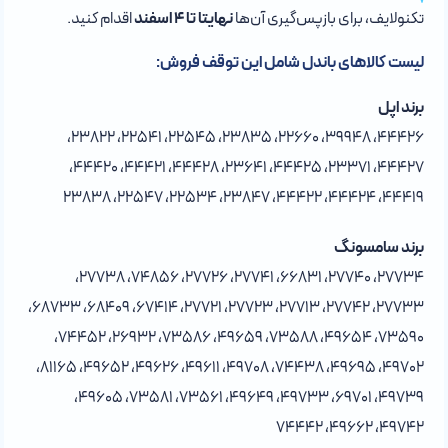
تکنولایف، برای بازپس‌گیری آن‌ها
نهایتا تا ۴ اسفند
اقدام کنید.
لیست کالاهای باندل شامل این توقف فروش:
برند اپل
44426، 39948، 22660، 23835، 22545، 22541، 23822،
44427، 23371، 44425، 23641، 44428، 44421، 44420،
44419، 44424، 44422، 23847، 22534، 22547، 23838
برند سامسونگ
27734، 27740، 66831، 27741، 27726، 74856، 27738،
27733، 27742، 27713، 27723، 27721، 67414، 68409، 68733،
73590، 49654، 73588، 49659، 73586، 26932، 74452،
49702، 49695، 74438، 49708، 49611، 49626، 49652، 81165،
49739، 69701، 49733، 49649، 73561، 73581، 49605،
49742، 49662، 74442